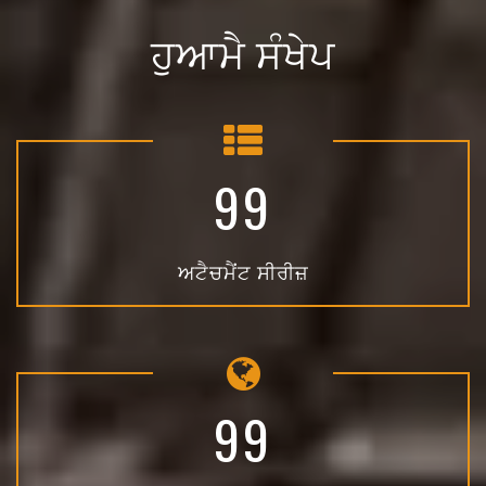
ਹੁਆਮੈ ਸੰਖੇਪ
99
ਅਟੈਚਮੈਂਟ ਸੀਰੀਜ਼
99