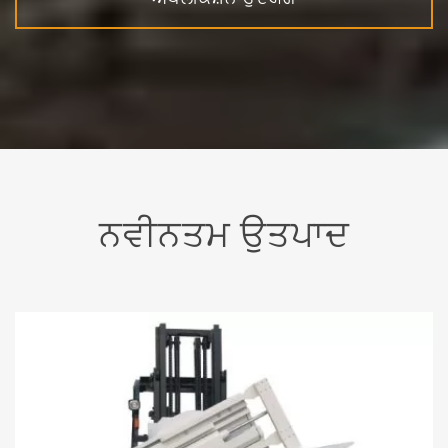
ਨਵੀਨਤਮ ਉਤਪਾਦ