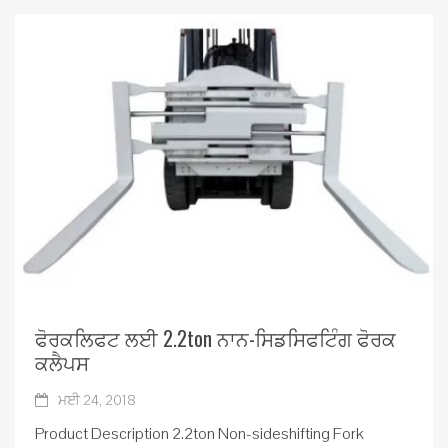
ਫੋਰਕਲਿਫਟ ਲਈ 2.2ton ਨਾਨ-ਸਿਡਸਿਫਟਿੰਗ ਫੋਰਕ
ਕਲੈਪਸ
ਮਈ 24, 2018
Product Description 2.2ton Non-sideshifting Fork