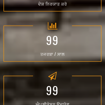
ਦੇਸ਼ ਨਿਰਯਾਤ ਕਰੋ
99
ਤਜਰਬਾ / ਸਾਲ
99
ਐਪਲੀਕੇਸ਼ਨ ਉਦਯੋਗ