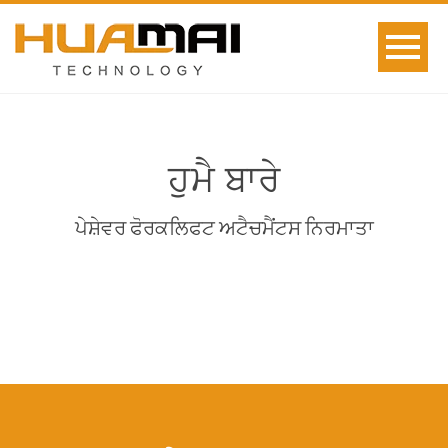
ਹੁਮੈ ਬਾਰੇ
ਪੇਸ਼ੇਵਰ ਫੋਰਕਲਿਫਟ ਅਟੈਚਮੈਂਟਸ ਨਿਰਮਾਤਾ