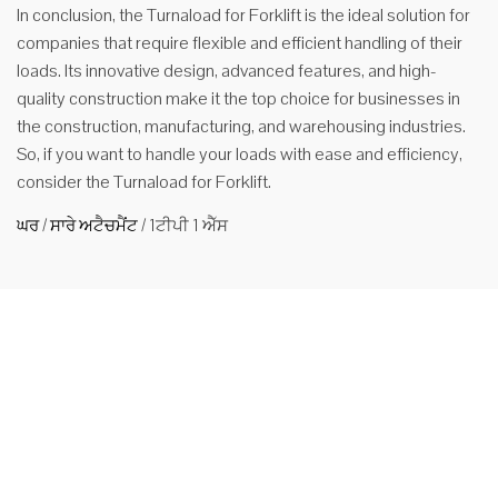
In conclusion, the Turnaload for Forklift is the ideal solution for
companies that require flexible and efficient handling of their
loads. Its innovative design, advanced features, and high-
quality construction make it the top choice for businesses in
the construction, manufacturing, and warehousing industries.
So, if you want to handle your loads with ease and efficiency,
consider the Turnaload for Forklift.
ਘਰ
/
ਸਾਰੇ ਅਟੈਚਮੈਂਟ
/
1ਟੀਪੀ 1 ਐੱਸ
ਫੋਰਕਲਿਫਟ
ਟਰਨਲੋਅਡ
ਅਟੈਚਮੈਂਟ
Features
1.High-
strength all-
steel