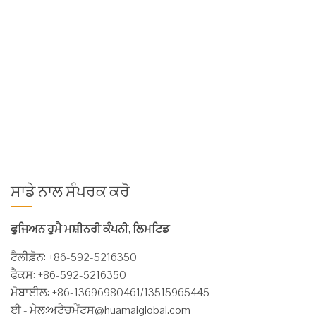
structure
design,
always of
high efficiency under continuous operation. 2.E-slot in the
overall framework to improve the stability of product, to extend
the longevity of product 3.Reasonable design, nice outlook,
using the world's most high-quality hydraulic components ...
ਹੋਰ ਪੜ੍ਹੋ
ਸਾਡੇ ਨਾਲ ਸੰਪਰਕ ਕਰੋ
ਫੁਜਿਅਨ ਹੁਮੈ ਮਸ਼ੀਨਰੀ ਕੰਪਨੀ, ਲਿਮਟਿਡ
ਟੈਲੀਫ਼ੋਨ: +86-592-5216350
ਫੈਕਸ: +86-592-5216350
ਮੋਬਾਈਲ: +86-13696980461/13515965445
ਈ - ਮੇਲ:
ਅਟੈਚਮੈਂਟਸ@huamaiglobal.com