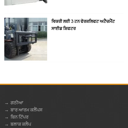
ਵਿਕਰੀ ਲਈ 3 ਟਨ ਫੋਰਕਲਿਫਟ ਅਟੈਚਮੈਂਟ
ਸਾਈਡ ਸ਼ਿਫਟਰ
→
ਗਠੀਆ
→
ਬਾਰ ਆਰਮ ਕਲੈਂਪਸ
→
ਬਿਨ ਟਿੱਪਰ
→
ਬਲਾਕ ਕਲੈਪ