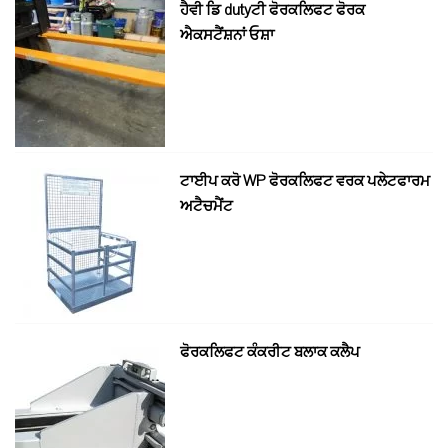
ਹੈਵੀ ਡਿ dutyਟੀ ਫੋਰਕਲਿਫਟ ਫੋਰਕ
ਐਕਸਟੈਂਸ਼ਨਾਂ ਓਸ਼ਾ
ਟਾਈਪ ਕਰੋ WP ਫੋਰਕਲਿਫਟ ਵਰਕ ਪਲੇਟਫਾਰਮ
ਅਟੈਚਮੈਂਟ
ਫੋਰਕਲਿਫਟ ਕੰਕਰੀਟ ਬਲਾਕ ਕਲੈਪ