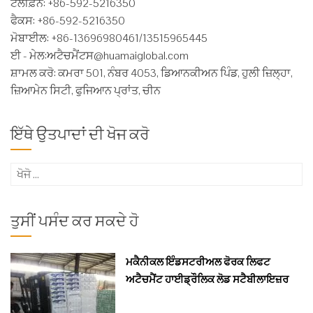
ਟੈਲੀਫ਼ੋਨ: +86-592-5216350
ਫੈਕਸ: +86-592-5216350
ਮੋਬਾਈਲ: +86-13696980461/13515965445
ਈ - ਮੇਲ:
ਅਟੈਚਮੈਂਟਸ@huamaiglobal.com
ਸ਼ਾਮਲ ਕਰੋ: ਕਮਰਾ 501, ਨੰਬਰ 4053, ਡਿਆਨਕੀਅਨ ਪਿੰਡ, ਹੁਲੀ ਜ਼ਿਲ੍ਹਾ,
ਜ਼ਿਆਮੇਨ ਸਿਟੀ, ਫੁਜਿਆਨ ਪ੍ਰਾਂਤ, ਚੀਨ
ਇੱਥੇ ਉਤਪਾਦਾਂ ਦੀ ਖੋਜ ਕਰੋ
ਖੋਜੋ
(ਇਸ
ਲਈ):
ਤੁਸੀਂ ਪਸੰਦ ਕਰ ਸਕਦੇ ਹੋ
ਮਕੈਨੀਕਲ ਇੰਡਸਟਰੀਅਲ ਫੋਰਕ ਲਿਫਟ
ਅਟੈਚਮੈਂਟ ਹਾਈਡ੍ਰੌਲਿਕ ਲੋਡ ਸਟੈਬੀਲਾਇਜ਼ਰ