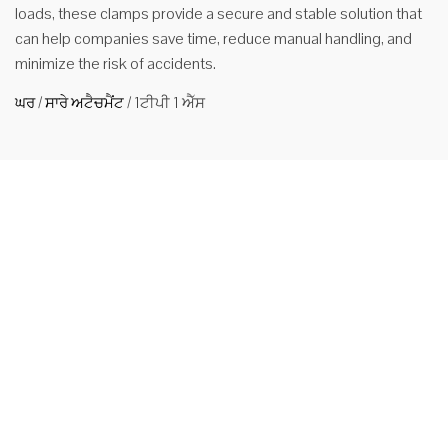
loads, these clamps provide a secure and stable solution that
can help companies save time, reduce manual handling, and
minimize the risk of accidents.
ਘਰ
/
ਸਾਰੇ ਅਟੈਚਮੈਂਟ
/
1ਟੀਪੀ 1 ਐੱਸ
2.7ton
ਪ੍ਰਸਿੱਧ
ਨਾਨ-
ਸਿਡਸ਼ਿਫਟਿੰਗ ਫੋਰਕ ਕਲੈਪਸ