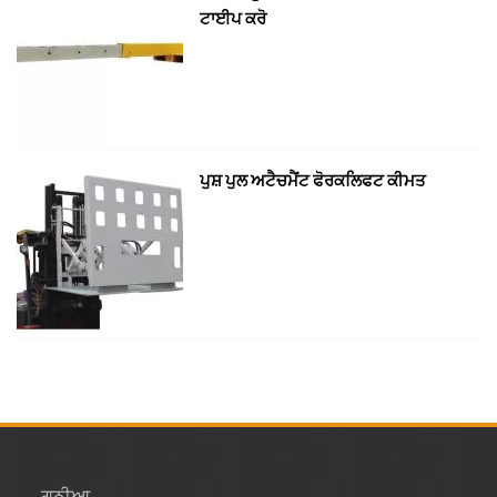
ਟਾਈਪ ਕਰੋ
ਪੁਸ਼ ਪੁਲ ਅਟੈਚਮੈਂਟ ਫੋਰਕਲਿਫਟ ਕੀਮਤ
→
ਗਠੀਆ