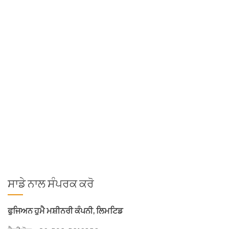
ਕਲੈਂਪਜ਼
ਘੁੰਮਦੇ ਫੋਰਕ
ਕਲੈਪਸ
ਵਿਸ਼ੇਸ਼ਤਾਵਾਂ
ਸਾਬਤ ਟਿਕਾਊ
ਟੀ-ਬੀਮ
ਆਰਮ ਐਲੂਮੀਨੀਅਮ ਫਰੇਮ ਨਿਰਮਾਣ. ਵਿਸਤ੍ਰਿਤ ਸੇਵਾ ਜੀਵਨ ਲਈ
ਸੁਪੀਰੀਅਰ ਆਰਮ-ਸਾਈਡ ਬੇਅਰਿੰਗ। ਅਨੁਕੂਲ ਬਾਂਹ ਦੀ ਗਤੀ ਲਈ
ਰੀਜਨਰੇਟਿਵ ਹਾਈਡ੍ਰੌਲਿਕ ਮੁੱਲ। ਸ਼ਾਨਦਾਰ ਡਰਾਈਵਰ ਦਿੱਖ. ਨਿਰਧਾਰਨ
ਮਾਡਲ ਸਮਰੱਥਾ @ ਲੋਡ ਕੇਂਦਰ /kg@mm ਮਾਊਂਟਿੰਗ ਕਲਾਸ ਓਪਨਿੰਗ ਰੇਂਜ
/mm ਫੋਰਕ ਲੰਬਾਈ /mm ...
ਹੋਰ ਪੜ੍ਹੋ
ਸਾਡੇ ਨਾਲ ਸੰਪਰਕ ਕਰੋ
ਫੁਜਿਅਨ ਹੁਮੈ ਮਸ਼ੀਨਰੀ ਕੰਪਨੀ, ਲਿਮਟਿਡ