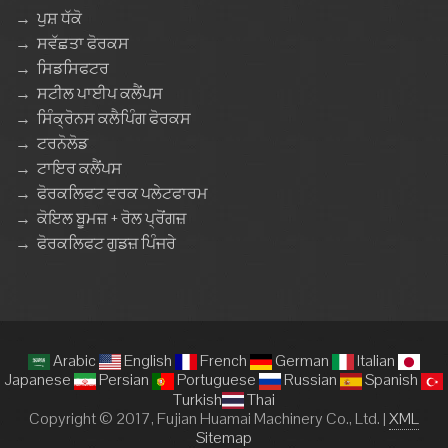
→
ਪੁਸ਼ ਧੱਕੋ
→
ਸਵੱਛਤਾ ਫੋਰਕਸ
→
ਸਿਡਸਿਫਟਰ
→
ਸਟੀਲ ਪਾਈਪ ਕਲੈਂਪਸ
→
ਸਿੰਕ੍ਰੋਨਸ ਕਲੈਪਿੰਗ ਫੋਰਕਸ
→
ਟਰਨੋਲੋਡ
→
ਟਾਇਰ ਕਲੈਂਪਸ
→
ਫੋਰਕਲਿਫਟ ਵਰਕ ਪਲੇਟਫਾਰਮ
→
ਕੋਇਲ ਬੂਮਜ਼ + ਰੋਲ ਪ੍ਰੋਂਗਜ਼
→
ਫੋਰਕਲਿਫਟ ਗੁਡਜ਼ ਪਿੰਜਰੇ
Arabic
English
French
German
Italian
Japanese
Persian
Portuguese
Russian
Spanish
Turkish
Thai
Copyright © 2017, Fujian Huamai Machinery Co., Ltd. |
XML
Sitemap