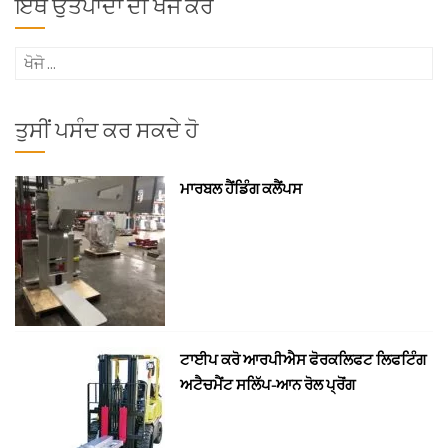
ਇੱਥੇ ਉਤਪਾਦਾਂ ਦੀ ਖੋਜ ਕਰੋ
ਖੋਜੋ
(ਇਸ
ਲਈ):
ਤੁਸੀਂ ਪਸੰਦ ਕਰ ਸਕਦੇ ਹੋ
ਮਾਰਬਲ ਹੈਂਡਿੰਗ ਕਲੈਂਪਸ
ਟਾਈਪ ਕਰੋ ਆਰਪੀਐਸ ਫੋਰਕਲਿਫਟ ਲਿਫਟਿੰਗ
ਅਟੈਚਮੈਂਟ ਸਲਿੱਪ-ਆਨ ਰੋਲ ਪ੍ਰੋਂਗ