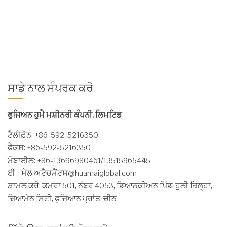
of 360kg and loading capacity of 2500kg, suitable for attaching
on 3-4.5t forklifts. Integrating the functions of clamping and ...
ਹੋਰ ਪੜ੍ਹੋ
ਸਾਡੇ ਨਾਲ ਸੰਪਰਕ ਕਰੋ
ਫੁਜਿਅਨ ਹੁਮੈ ਮਸ਼ੀਨਰੀ ਕੰਪਨੀ, ਲਿਮਟਿਡ
ਟੈਲੀਫ਼ੋਨ: +86-592-5216350
ਫੈਕਸ: +86-592-5216350
ਮੋਬਾਈਲ: +86-13696980461/13515965445
ਈ - ਮੇਲ:
ਅਟੈਚਮੈਂਟਸ@huamaiglobal.com
ਸ਼ਾਮਲ ਕਰੋ: ਕਮਰਾ 501, ਨੰਬਰ 4053, ਡਿਆਨਕੀਅਨ ਪਿੰਡ, ਹੁਲੀ ਜ਼ਿਲ੍ਹਾ,
ਜ਼ਿਆਮੇਨ ਸਿਟੀ, ਫੁਜਿਆਨ ਪ੍ਰਾਂਤ, ਚੀਨ