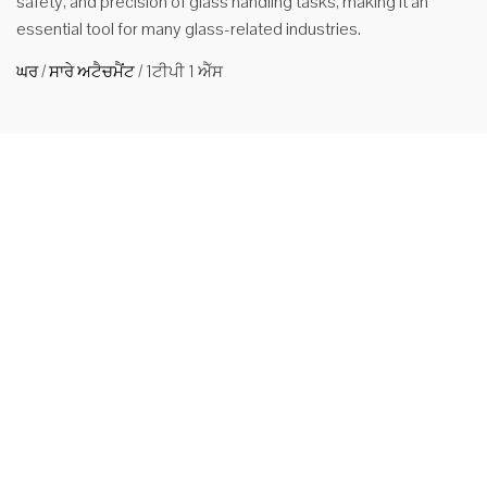
safety, and precision of glass handling tasks, making it an
essential tool for many glass-related industries.
ਘਰ
/
ਸਾਰੇ ਅਟੈਚਮੈਂਟ
/
1ਟੀਪੀ 1 ਐੱਸ
ਹਾਈਡ੍ਰੌਲਿਕ ਫੋਰਕਲਿਫਟ ਅਟੈਚਮੈਂਟਸ ਗਲਾਸ ਹੈਂਡਲਰ
Application This glass handler had the span ranging from
1900mm to 2610mm, and was at safety level III with net weight